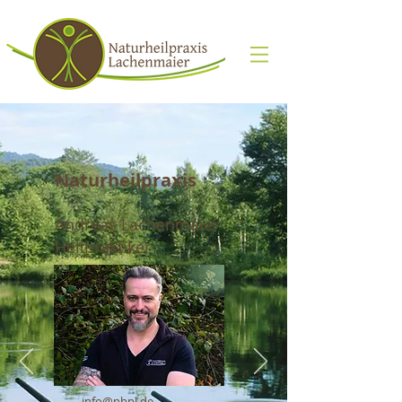
Naturh
ei
lpraxis
Andreas Lachenmaier
Heilpraktiker
info@nhpl.de