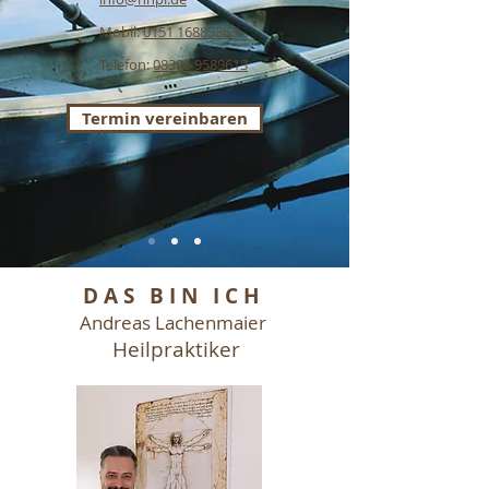
Mobil:
0151 16889863
Telefon:
08395 9589613
Termin vereinbaren
DAS BIN ICH
Andreas Lachenmaier
Heilpraktiker