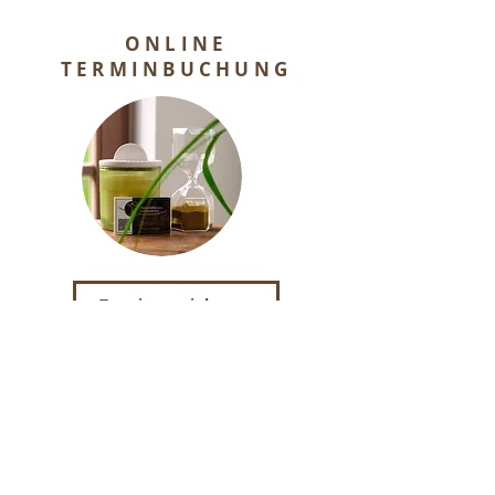
ONLINE
TERMINBUCHUNG
Termin vereinbaren
ODER ALTERNATIV PER:​
info@nhpl.de
0151 16889863