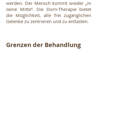
werden. Der Mensch kommt wieder „in
seine Mitte“. Die Dorn-Therapie bietet
die Möglichkeit, alle frei zugänglichen
Gelenke zu zentrieren und zu entlasten.
Grenzen der Behandlung
Mögliche Gegenindikationen, die von
Ihrem Therapeuten vor der Behandlung
abgeklärt werden, sind: Tumore und
Krebserkrankungen mit
Knochenmetastasen, akute
Gelenkentzündungen,
Bandscheibenvorfälle, die Anwendung
einer Kortison-Dauertherapie,
Osteoporose, schwere degenerativen
Veränderungen sowie kürzlich
zurückliegende Unfälle.